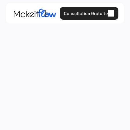
Consultation Gratuite
12 déc. 2023
monday.com
MAKEITFLOW
My Experience at the monday.com Advanced 
Workflow Workshop in NYC