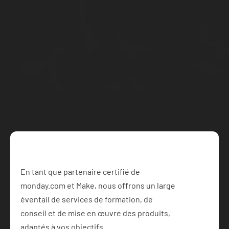
Travaillons 
ensemble
Planifiez un appel gratuit avec notre équipe et 
commencez du bon pied dès aujourd'hui
Consultation Gratuite
En tant que partenaire certifié de 
monday.com et Make, nous offrons un large 
éventail de services de formation, de 
conseil et de mise en œuvre des produits, 
adaptés à vos objectifs.